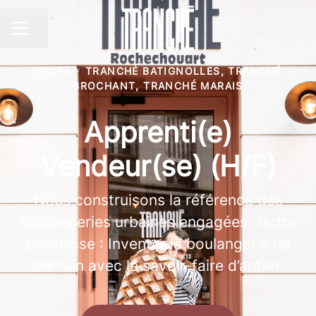
Partager la page
MENU CARRIÈRE
VENTE
·
TRANCHÉ BATIGNOLLES, TRANCHÉ
BROCHANT, TRANCHÉ MARAIS
Apprenti(e)
Vendeur(se) (H/F)
Nous construisons la référence des
boulangeries urbaines engagées. Notre
promesse : Inventer la boulangerie de
demain avec le savoir-faire d’antan.