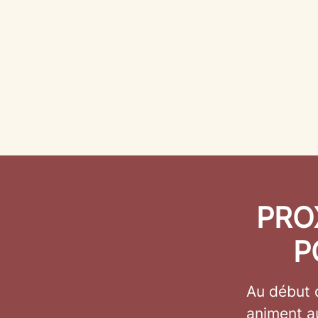
PRO
P
Au début d
animent au