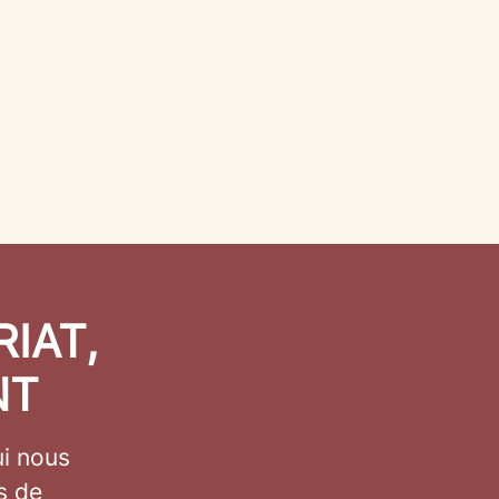
IAT,
NT
ui nous
s de